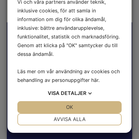
470
kr
inkl. moms
Vi och våra partners använder teknik,
inklusive cookies, för att samla in
information om dig för olika ändamål,
inklusive: bättre användarupplevelse,
funktionalitet, statistik och marknadsföring.
Genom att klicka på "OK" samtycker du till
dessa ändamål.
Adress
Europe Vattenrening AB
Läs mer om vår användning av cookies och
Centralg. 16
behandling av personuppgifter
här
.
365 42 Hovmantorp
VISA
DETALJER
Kontakt
JA
NEJ
OK
JA
NEJ
Telefon. 0478-10017
NÖDVÄNDIG
INSTÄLLNINGAR
AVVISA ALLA
E post:
info@europevattenrening.se
JA
NEJ
JA
NEJ
MARKNADSFÖRING
STATISTIK