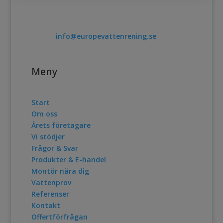
Telefon. 0478-10017
E post:
info@europevattenrening.se
Meny
Start
Om oss
Årets företagare
Vi stödjer
Frågor & Svar
Produkter & E-handel
Montör nära dig
Vattenprov
Referenser
Kontakt
Offertförfrågan