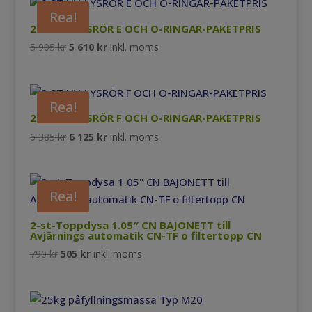
var:
är:
Rea!
5
5
2 ST UV-LYSRÖR E OCH O-RINGAR-PAKETPRIS
270 kr.
000 kr.
Det
Det
5 905
kr
5 610
kr
inkl. moms
ursprungliga
nuvarande
priset
priset
var:
är:
Rea!
5
5
2 ST UV-LYSRÖR F OCH O-RINGAR-PAKETPRIS
905 kr.
610 kr.
Det
Det
6 385
kr
6 125
kr
inkl. moms
ursprungliga
nuvarande
priset
priset
var:
är:
Rea!
6
6
385 kr.
125 kr.
2-st-Toppdysa 1.05″ CN BAJONETT till
Avjärnings automatik CN-TF o filtertopp CN
Det
Det
790
kr
505
kr
inkl. moms
ursprungliga
nuvarande
priset
priset
var:
är: