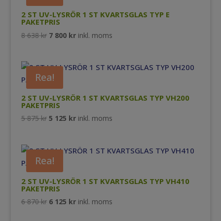
846 kr.
411 kr.
2 ST UV-LYSRÖR 1 ST KVARTSGLAS TYP E
PAKETPRIS
Det
Det
8 638
kr
7 800
kr
inkl. moms
ursprungliga
nuvarande
priset
priset
var:
är:
Rea!
8
7
638 kr.
800 kr.
2 ST UV-LYSRÖR 1 ST KVARTSGLAS TYP VH200
PAKETPRIS
Det
Det
5 875
kr
5 125
kr
inkl. moms
ursprungliga
nuvarande
priset
priset
var:
är:
Rea!
5
5
875 kr.
125 kr.
2 ST UV-LYSRÖR 1 ST KVARTSGLAS TYP VH410
PAKETPRIS
Det
Det
6 870
kr
6 125
kr
inkl. moms
ursprungliga
nuvarande