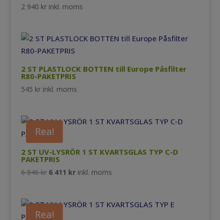
2 940
kr
inkl. moms
2 ST PLASTLOCK BOTTEN till Europe Påsfilter
R80-PAKETPRIS
545
kr
inkl. moms
Rea!
2 ST UV-LYSRÖR 1 ST KVARTSGLAS TYP C-D
PAKETPRIS
Det
Det
6 846
kr
6 411
kr
inkl. moms
ursprungliga
nuvarande
priset
priset
var:
är:
Rea!
6
6