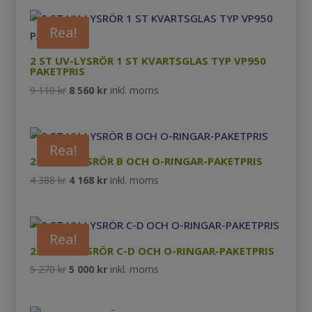
priset
priset
var:
är:
Rea!
6
6
870 kr.
125 kr.
2 ST UV-LYSRÖR 1 ST KVARTSGLAS TYP VP950
PAKETPRIS
Det
Det
9 110
kr
8 560
kr
inkl. moms
ursprungliga
nuvarande
priset
priset
var:
är:
Rea!
9
8
2 ST UV-LYSRÖR B OCH O-RINGAR-PAKETPRIS
110 kr.
560 kr.
Det
Det
4 388
kr
4 168
kr
inkl. moms
ursprungliga
nuvarande
priset
priset
var:
är:
Rea!
4
4
2 ST UV-LYSRÖR C-D OCH O-RINGAR-PAKETPRIS
388 kr.
168 kr.
Det
Det
5 270
kr
5 000
kr
inkl. moms
ursprungliga
nuvarande
priset
priset