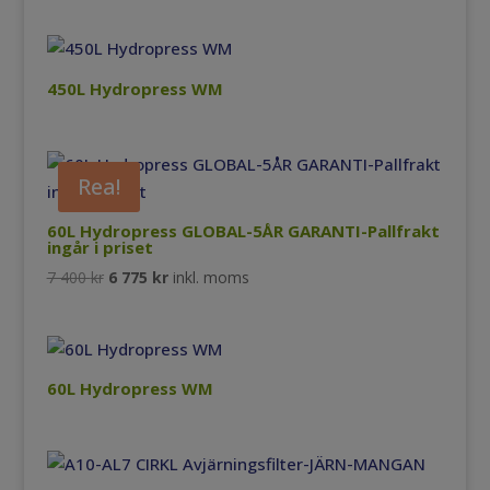
450L Hydropress WM
Rea!
60L Hydropress GLOBAL-5ÅR GARANTI-Pallfrakt
ingår i priset
Det
Det
7 400
kr
6 775
kr
inkl. moms
ursprungliga
nuvarande
priset
priset
var:
är:
7
6
60L Hydropress WM
400 kr.
775 kr.