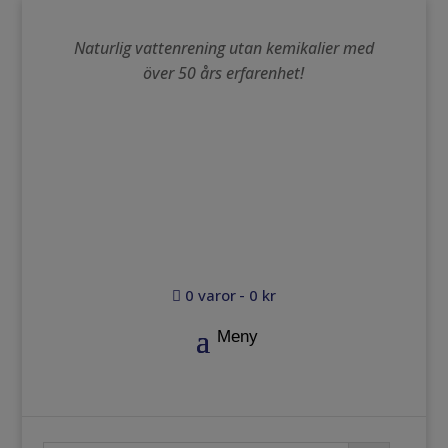
Naturlig vattenrening utan kemikalier med
över 50 års erfarenhet!
0 varor
0 kr