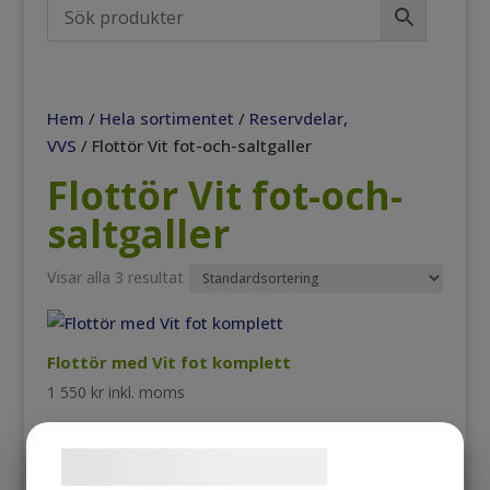
Hem
/
Hela sortimentet
/
Reservdelar,
VVS
/ Flottör Vit fot-och-saltgaller
Flottör Vit fot-och-
saltgaller
Visar alla 3 resultat
Flottör med Vit fot komplett
1 550
kr
inkl. moms
Samtykke til cookies