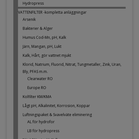
Hydropress
VATTENFILTER -kompletta anläggningar
Arsenik
Bakterier & Alger
Humus Cod-Mn, pH, Kalk
Järn, Mangan, pH, Lukt
Kalk, Hårt, gör vattnet mjukt
Klorid, Natrium, Fluorid, Nitrat, Tungmetaller, Zink, Uran,
Bly, PFAS m.m.
Clearwater RO
Europe RO
Kolfilter KM/KMA
Lågt pH, Alkalinitet, Korrosion, Koppar
Luftningspaket & Svavelväte eliminering
AL för hydrofor
LB för hydropress