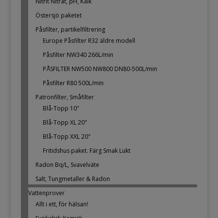
Nitrit Nitrat, pH, Kalk
Östersjö paketet
Påsfilter, partikelfiltrering
Europe Påsfilter R32 äldre modell
Påsfilter NW340 266L/min
PÅSFILTER NW500 NW800 DN80-500L/min
Påsfilter R80 500L/min
Patronfilter, Småfilter
Blå-Topp 10"
Blå-Topp XL 20"
Blå-Topp XXL 20"
Fritidshus paket. Färg Smak Lukt
Radon Bq/L, Svavelväte
Salt, Tungmetaller & Radon
Vattenprover
Allt i ett, för hälsan!