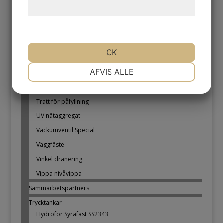
Manometer
behandling af persondata
her
.
Monteringssats för vattenfilter
pollenfilter
Pumpregulator
OK
Slangklämma
NØDVENDIGE
PRÆFERENCER
AFVIS ALLE
Spridare -MP
Transformator 24V AC o DC
Tratt för påfyllning
MARKETING
STATISTIK
UV nätaggregat
Vackumventil Special
Väggfäste
Vinkel dränering
Vippa nivåvippa
Sammarbetspartners
Trycktankar
Hydrofor Syrafast SS2343