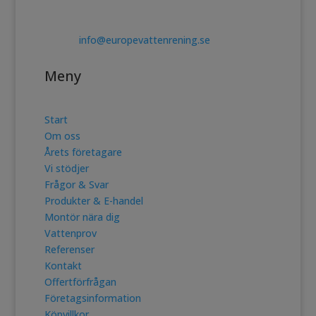
Telefon. 0478-10017
E post:
info@europevattenrening.se
Meny
Start
Om oss
Årets företagare
Vi stödjer
Frågor & Svar
Produkter & E-handel
Montör nära dig
Vattenprov
Referenser
Kontakt
Offertförfrågan
Företagsinformation
Köpvillkor