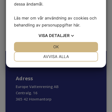
179
kr
inkl. moms
dessa ändamål.
Läs mer om vår användning av cookies och
behandling av personuppgifter
här
.
VÄGGFÄSTE TILL BLÅ TOPP XXL
570
kr
inkl. moms
VISA
DETALJER
JA
NEJ
OK
JA
NEJ
NÖDVÄNDIG
INSTÄLLNINGAR
AVVISA ALLA
JA
NEJ
JA
NEJ
MARKNADSFÖRING
STATISTIK
Adress
Europe Vattenrening AB
Centralg. 16
365 42 Hovmantorp