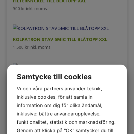
FILTERNYCKEL TILL BLÅTOPP XXL
500
kr
inkl. moms
KOLPATRON STAV 5MIC TILL BLÅTOPP XXL
1 500
kr
inkl. moms
Rea!
Samtycke till cookies
KOLPATRONER 2ST STAV 5MIC TILL BLÅ-TOPP
Vi och våra partners använder teknik,
XXL-PAKETPRIS
inklusive cookies, för att samla in
Det
Det
3 000
kr
2 650
kr
inkl. moms
ursprungliga
nuvarande
information om dig för olika ändamål,
priset
priset
inklusive: bättre användarupplevelse,
var:
är:
funktionalitet, statistik och marknadsföring.
3
2
O-RING till Blå-Topp XXL filterhus
Genom att klicka på "OK" samtycker du till
000 kr.
650 kr.