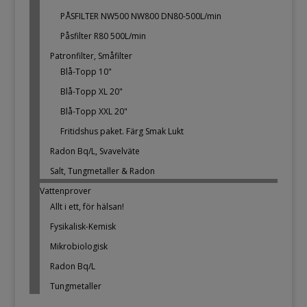
PÅSFILTER NW500 NW800 DN80-500L/min
Påsfilter R80 500L/min
Patronfilter, Småfilter
Blå-Topp 10"
Blå-Topp XL 20"
Blå-Topp XXL 20"
Fritidshus paket. Färg Smak Lukt
Radon Bq/L, Svavelväte
Salt, Tungmetaller & Radon
Vattenprover
Allt i ett, för hälsan!
Fysikalisk-Kemisk
Mikrobiologisk
Radon Bq/L
Tungmetaller