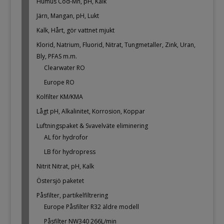
Humus Cod-Mn, pH, Kalk
Järn, Mangan, pH, Lukt
Kalk, Hårt, gör vattnet mjukt
Klorid, Natrium, Fluorid, Nitrat, Tungmetaller, Zink, Uran,
Bly, PFAS m.m.
Clearwater RO
Europe RO
Kolfilter KM/KMA
Lågt pH, Alkalinitet, Korrosion, Koppar
Luftningspaket & Svavelväte eliminering
AL för hydrofor
LB för hydropress
Nitrit Nitrat, pH, Kalk
Östersjö paketet
Påsfilter, partikelfiltrering
Europe Påsfilter R32 äldre modell
Påsfilter NW340 266L/min