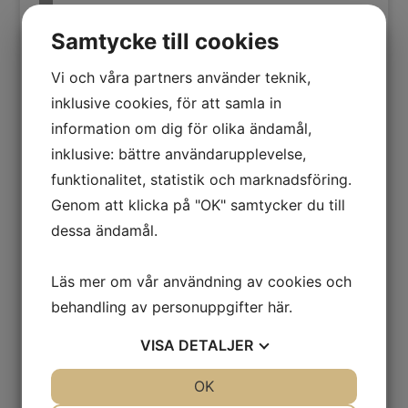
Dysrör med Dysrörsstopp
Samtycke till cookies
Filtertank
FLÄKT radon
Vi och våra partners använder teknik,
Flexslang
inklusive cookies, för att samla in
Flottör Vit fot-och-saltgaller
information om dig för olika ändamål,
Förbigångspaket
inklusive: bättre användarupplevelse,
Högtryckspump till RO
funktionalitet, statistik och marknadsföring.
Lågtrycksvakt
Genom att klicka på "OK" samtycker du till
Luftavskiljare
dessa ändamål.
Luftavskiljare rörsats
Magnetventil
Läs mer om vår användning av cookies och
Manometer
behandling av personuppgifter
här
.
Monteringssats för vattenfilter
VISA
DETALJER
pollenfilter
Pumpregulator
JA
NEJ
OK
JA
NEJ
Slangklämma