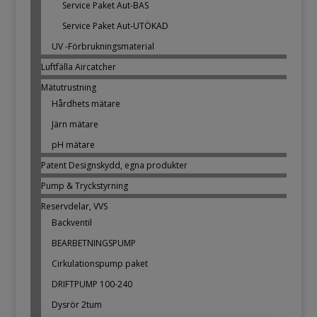
Service Paket Aut-BAS
Service Paket Aut-UTÖKAD
UV -Förbrukningsmaterial
Luftfälla Aircatcher
Mätutrustning
Hårdhets mätare
Järn mätare
pH mätare
Patent Designskydd, egna produkter
Pump & Tryckstyrning
Reservdelar, VVS
Backventil
BEARBETNINGSPUMP
Cirkulationspump paket
DRIFTPUMP 100-240
Dysrör 2tum