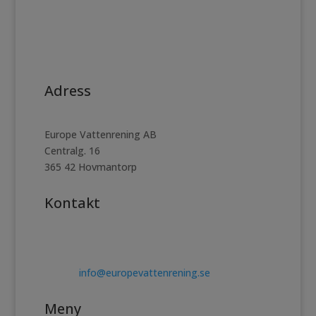
Adress
Europe Vattenrening AB
Centralg. 16
365 42 Hovmantorp
Kontakt
Telefon. 0478-10017
E post:
info@europevattenrening.se
Meny