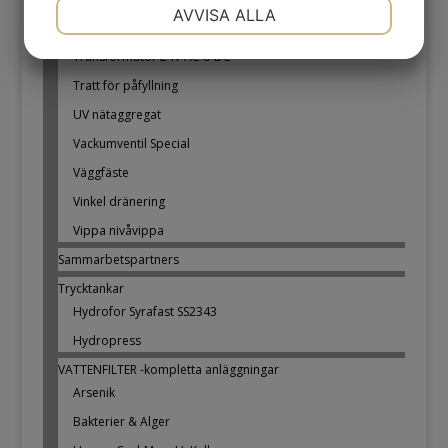
NÖDVÄNDIG
INSTÄLLNINGAR
AVVISA ALLA
Spridare -MP
JA
NEJ
JA
NEJ
Transformator 24V AC o DC
MARKNADSFÖRING
STATISTIK
Tratt för påfyllning
UV nätaggregat
Vackumventil Special
Väggfäste
Vinkel dränering
Vippa nivåvippa
Sammarbetspartners
Trycktankar
Hydrofor Syrafast SS2343
Hydropress
VATTENFILTER -kompletta anläggningar
Arsenik
Bakterier & Alger