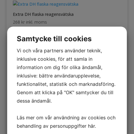
Extra DH flaska reagensvätska
268
kr
inkl. moms
Samtycke till cookies
Vi och våra partners använder teknik,
Extra pH tabletter 40st
inklusive cookies, för att samla in
303
kr
inkl. moms
information om dig för olika ändamål,
inklusive: bättre användarupplevelse,
funktionalitet, statistik och marknadsföring.
Hårdhets mätare dH Komplett
Genom att klicka på "OK" samtycker du till
448
kr
inkl. moms
dessa ändamål.
Läs mer om vår användning av cookies och
behandling av personuppgifter
här
.
Järn mätare Fe-Komplett
2 300
kr
inkl. moms