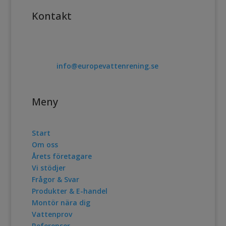
Kontakt
Telefon. 0478-10017
E post:
info@europevattenrening.se
Meny
Start
Om oss
Årets företagare
Vi stödjer
Frågor & Svar
Produkter & E-handel
Montör nära dig
Vattenprov
Referenser