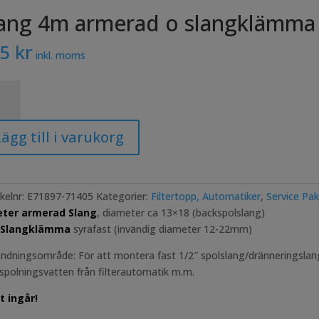
ang 4m armerad o slangklämma 
25
kr
inkl. moms
g
rad
ägg till i varukorg
gklämma
fast
gd
ikelnr:
E71897-71405
Kategorier:
Filtertopp, Automatiker
,
Service Pa
eter armerad Slang
, diameter ca 13×18 (backspolslang)
t Slangklämma
syrafast (invändig diameter 12-22mm)
ndningsområde: För att montera fast 1/2″ spolslang/dränneringslang f
spolningsvatten från filterautomatik m.m.
t ingår!