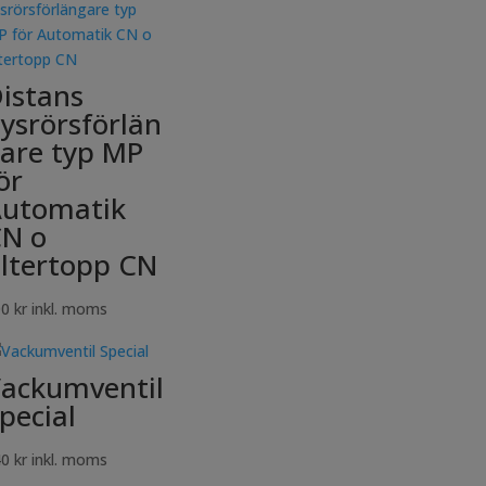
istans
ysrörsförlän
are typ MP
ör
utomatik
N o
iltertopp CN
00
kr
inkl. moms
ackumventil
pecial
40
kr
inkl. moms