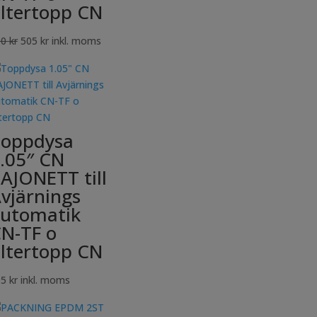
iltertopp CN
Det
Det
90
kr
505
kr
inkl. moms
ursprungliga
nuvarande
priset
priset
var:
är:
790 kr.
505 kr.
oppdysa
.05″ CN
AJONETT till
vjärnings
utomatik
N-TF o
iltertopp CN
95
kr
inkl. moms