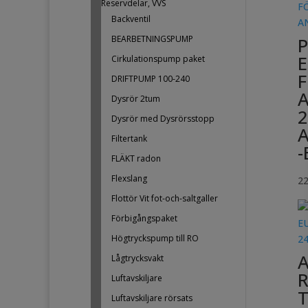
Reservdelar, VVS
Backventil
BEARBETNINGSPUMP
Cirkulationspump paket
DRIFTPUMP 100-240
Dysrör 2tum
2
Dysrör med Dysrörsstopp
Filtertank
-
FLÄKT radon
Flexslang
2
Flottör Vit fot-och-saltgaller
Förbigångspaket
Högtryckspump till RO
Lågtrycksvakt
R
Luftavskiljare
T
Luftavskiljare rörsats