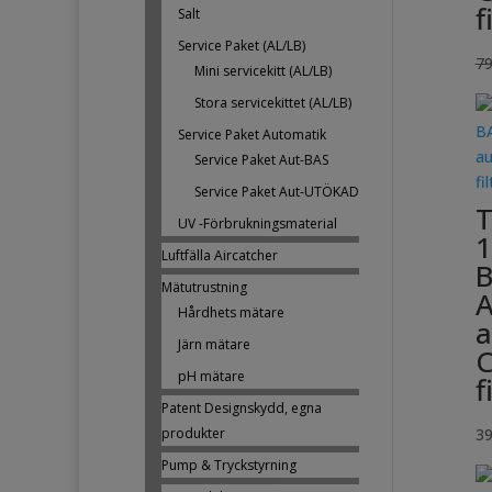
f
Salt
Service Paket (AL/LB)
7
Mini servicekitt (AL/LB)
Stora servicekittet (AL/LB)
Service Paket Automatik
Service Paket Aut-BAS
Service Paket Aut-UTÖKAD
T
UV -Förbrukningsmaterial
1
Luftfälla Aircatcher
B
Mätutrustning
A
Hårdhets mätare
a
Järn mätare
C
pH mätare
f
Patent Designskydd, egna
3
produkter
Pump & Tryckstyrning