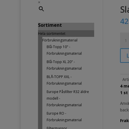
×
Sl
4
Sortiment
Hela sortimentet
Slan
Förbrukningsmaterial
4m
Blå-Topp 10" -
arme
Förbrukningsmaterial
L
o
Blå-Topp XL 20" -
slan
Förbrukningsmaterial
syra
män
BLÅ-TOPP XXL -
Art
Förbrukningsmaterial
4 m
Europe Påsfilter R32 äldre
1 s
modell -
Anvä
Förbrukningsmaterial
back
Europe RO -
Förbrukningsmaterial
Frak
Filtermassor