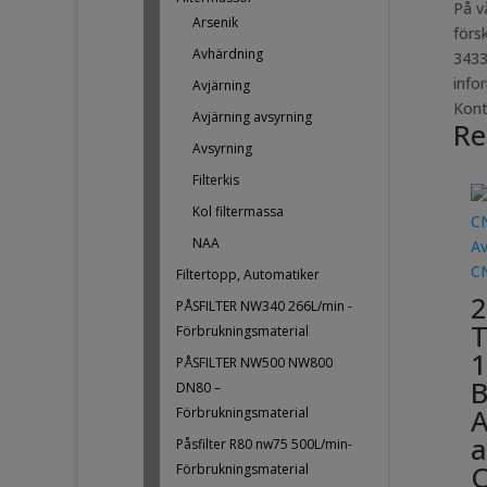
På v
Arsenik
förs
Avhärdning
3433
infor
Avjärning
Kont
Avjärning avsyrning
Re
Avsyrning
Filterkis
Kol filtermassa
NAA
Filtertopp, Automatiker
2
PÅSFILTER NW340 266L/min -
T
Förbrukningsmaterial
1
PÅSFILTER NW500 NW800
B
DN80 –
A
Förbrukningsmaterial
a
Påsfilter R80 nw75 500L/min-
C
Förbrukningsmaterial