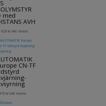
S
VOLYMSTYR
D med
ISTANS AVH
1 625
kr
inkl. moms
AUTOMATIK
urope CN-TF
idstyrd
vjärning-
vsyrning
 875
kr
inkl. moms