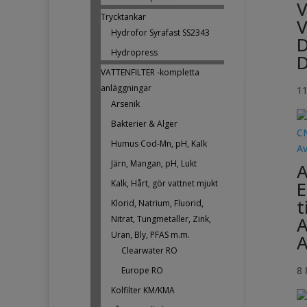
V
Trycktankar
Hydrofor Syrafast SS2343
Hydropress
D
VATTENFILTER -kompletta
anläggningar
1
Arsenik
Bakterier & Alger
Humus Cod-Mn, pH, Kalk
Järn, Mangan, pH, Lukt
E
Kalk, Hårt, gör vattnet mjukt
t
Klorid, Natrium, Fluorid,
A
Nitrat, Tungmetaller, Zink,
Uran, Bly, PFAS m.m.
A
Clearwater RO
8
Europe RO
Kolfilter KM/KMA