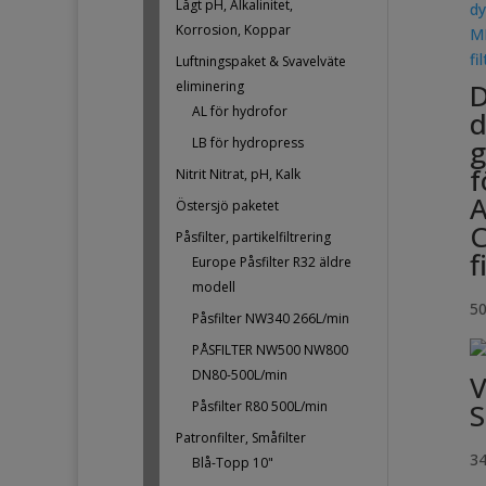
Lågt pH, Alkalinitet,
Korrosion, Koppar
Luftningspaket & Svavelväte
D
eliminering
AL för hydrofor
d
g
LB för hydropress
f
Nitrit Nitrat, pH, Kalk
A
Östersjö paketet
C
Påsfilter, partikelfiltrering
f
Europe Påsfilter R32 äldre
modell
5
Påsfilter NW340 266L/min
PÅSFILTER NW500 NW800
DN80-500L/min
V
S
Påsfilter R80 500L/min
Patronfilter, Småfilter
3
Blå-Topp 10"