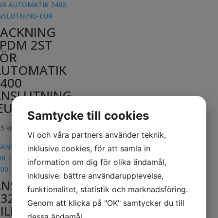
PACKNING
EPDM 2ST
FÖR
AUTOMATIK
400
ANSLUTNING
EUR
Samtycke till cookies
25
kr
inkl. moms
Vi och våra partners använder teknik,
inklusive cookies, för att samla in
information om dig för olika ändamål,
inklusive: bättre användarupplevelse,
ANSLUTNING
funktionalitet, statistik och marknadsföring.
32-R25 EUR
Genom att klicka på "OK" samtycker du till
ILL
dessa ändamål.