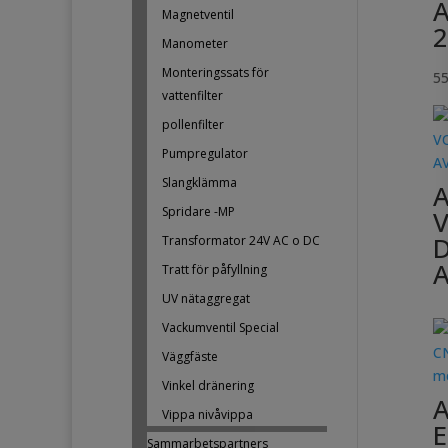
Magnetventil
2
Manometer
Monteringssats för
5
vattenfilter
pollenfilter
Pumpregulator
Slangklämma
Spridare -MP
D
Transformator 24V AC o DC
Tratt för påfyllning
UV nätaggregat
Vackumventil Special
Väggfäste
Vinkel dränering
Vippa nivåvippa
E
Sammarbetspartners