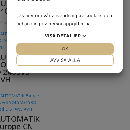
AUTOMATIK-
400
Läs mer om vår användning av cookies och
50
kr
inkl. moms
behandling av personuppgifter
här
.
VISA
DETALJER
JA
NEJ
OK
JA
NEJ
AUTOMATIK
NÖDVÄNDIG
INSTÄLLNINGAR
AVVISA ALLA
VOLYMSTYR
 2400VS
JA
NEJ
JA
NEJ
AVH
MARKNADSFÖRING
STATISTIK
AUTOMATIK
urope CN-